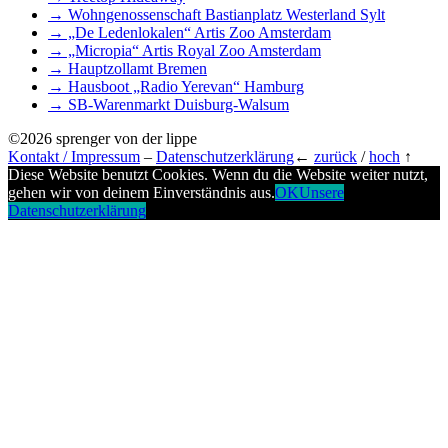
→ Wohngenossenschaft Bastianplatz Westerland Sylt
→ „De Ledenlokalen“ Artis Zoo Amsterdam
→ „Micropia“ Artis Royal Zoo Amsterdam
→ Hauptzollamt Bremen
→ Hausboot „Radio Yerevan“ Hamburg
→ SB-Warenmarkt Duisburg-Walsum
©2026 sprenger von der lippe
Kontakt / Impressum
–
Datenschutzerklärung
←
zurück
/
hoch
↑
Diese Website benutzt Cookies. Wenn du die Website weiter nutzt,
gehen wir von deinem Einverständnis aus.
OK
Unsere
Datenschutzerklärung