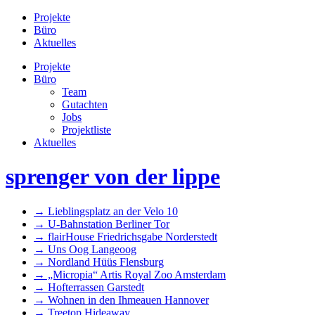
Projekte
Büro
Aktuelles
Projekte
Büro
Team
Gutachten
Jobs
Projektliste
Aktuelles
sprenger von der lippe
→ Lieblingsplatz an der Velo 10
→ U-Bahnstation Berliner Tor
→ flairHouse Friedrichsgabe Norderstedt
→ Uns Oog Langeoog
→ Nordland Hüüs Flensburg
→ „Micropia“ Artis Royal Zoo Amsterdam
→ Hofterrassen Garstedt
→ Wohnen in den Ihmeauen Hannover
→ Treetop Hideaway