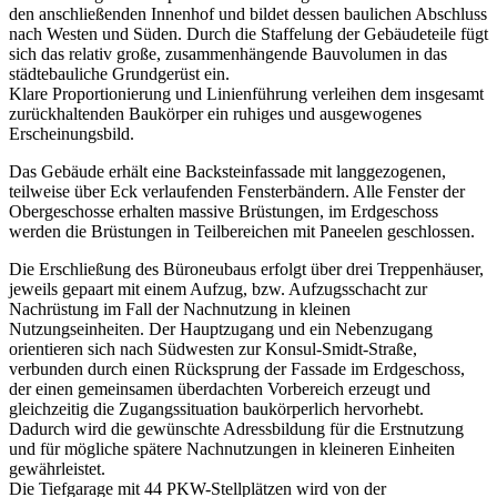
den anschließenden Innenhof und bildet dessen baulichen Abschluss
nach Westen und Süden. Durch die Staffelung der Gebäudeteile fügt
sich das relativ große, zusammenhängende Bauvolumen in das
städtebauliche Grundgerüst ein.
Klare Proportionierung und Linienführung verleihen dem insgesamt
zurückhaltenden Baukörper ein ruhiges und ausgewogenes
Erscheinungsbild.
Das Gebäude erhält eine Backsteinfassade mit langgezogenen,
teilweise über Eck verlaufenden Fensterbändern. Alle Fenster der
Obergeschosse erhalten massive Brüstungen, im Erdgeschoss
werden die Brüstungen in Teilbereichen mit Paneelen geschlossen.
Die Erschließung des Büroneubaus erfolgt über drei Treppenhäuser,
jeweils gepaart mit einem Aufzug, bzw. Aufzugsschacht zur
Nachrüstung im Fall der Nachnutzung in kleinen
Nutzungseinheiten. Der Hauptzugang und ein Nebenzugang
orientieren sich nach Südwesten zur Konsul-Smidt-Straße,
verbunden durch einen Rücksprung der Fassade im Erdgeschoss,
der einen gemeinsamen überdachten Vorbereich erzeugt und
gleichzeitig die Zugangssituation baukörperlich hervorhebt.
Dadurch wird die gewünschte Adressbildung für die Erstnutzung
und für mögliche spätere Nachnutzungen in kleineren Einheiten
gewährleistet.
Die Tiefgarage mit 44 PKW-Stellplätzen wird von der