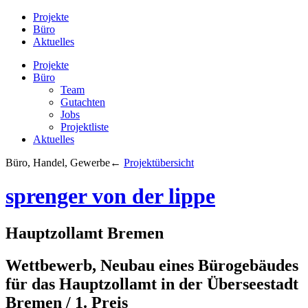
Projekte
Büro
Aktuelles
Projekte
Büro
Team
Gutachten
Jobs
Projektliste
Aktuelles
Büro, Handel, Gewerbe
←
Projektübersicht
sprenger von der lippe
Hauptzollamt Bremen
Wettbewerb, Neubau eines Bürogebäudes
für das Hauptzollamt in der Überseestadt
Bremen / 1. Preis