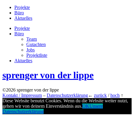
Projekte
Büro
Aktuelles
Projekte
Büro
Team
Gutachten
Jobs
Projektliste
Aktuelles
sprenger von der lippe
©2026 sprenger von der lippe
Kontakt / Impressum
–
Datenschutzerklärung
←
zurück
/
hoch
↑
Diese Website benutzt Cookies. Wenn du die Website weiter nutzt,
gehen wir von deinem Einverständnis aus.
OK
Unsere
Datenschutzerklärung