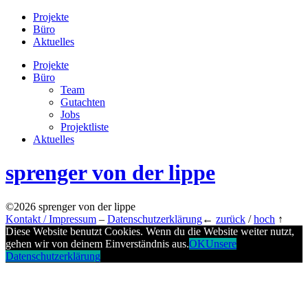
Projekte
Büro
Aktuelles
Projekte
Büro
Team
Gutachten
Jobs
Projektliste
Aktuelles
sprenger von der lippe
©2026 sprenger von der lippe
Kontakt / Impressum
–
Datenschutzerklärung
←
zurück
/
hoch
↑
Diese Website benutzt Cookies. Wenn du die Website weiter nutzt,
gehen wir von deinem Einverständnis aus.
OK
Unsere
Datenschutzerklärung