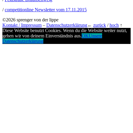
/
competitionline Newsletter vom 17.11.2015
©2026 sprenger von der lippe
Kontakt / Impressum
–
Datenschutzerklärung
←
zurück
/
hoch
↑
Diese Website benutzt Cookies. Wenn du die Website weiter nutzt,
gehen wir von deinem Einverständnis aus.
OK
Unsere
Datenschutzerklärung