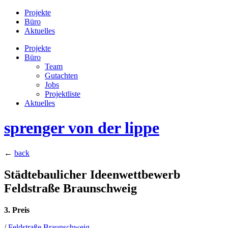
Projekte
Büro
Aktuelles
Projekte
Büro
Team
Gutachten
Jobs
Projektliste
Aktuelles
sprenger von der lippe
←
back
Städtebaulicher Ideenwettbewerb
Feldstraße Braunschweig
3. Preis
/
Feldstraße Braunschweig