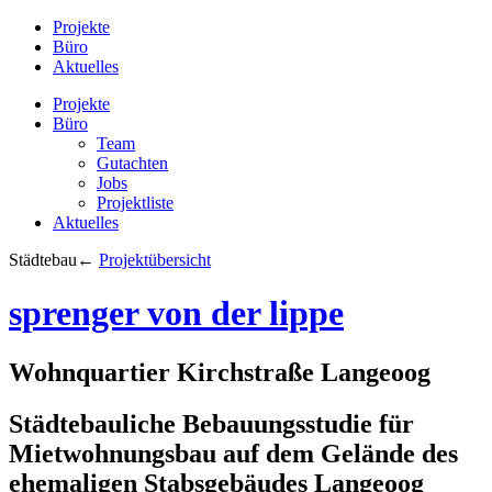
Projekte
Büro
Aktuelles
Projekte
Büro
Team
Gutachten
Jobs
Projektliste
Aktuelles
Städtebau
←
Projektübersicht
sprenger von der lippe
Wohnquartier Kirchstraße Langeoog
Städtebauliche Bebauungsstudie für
Mietwohnungsbau auf dem Gelände des
ehemaligen Stabsgebäudes Langeoog